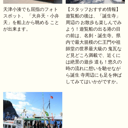
天津小湊でも屈指のフォト
【スタッフおすすめ情報】
スポット、 「大弁天・小弁
遊覧船の後は、「誕生寺」
天」を船上から眺める こと
周辺の お散歩も楽しんでみ
が出来ます。
よう！遊覧船の出る港の目
の前は、名刹・誕生寺。県
内で最大規模の仁王門や祖
師堂の世界最大級の 鬼瓦な
ど見どころ満載で、近くに
は絶景の遊歩 道も！悠久の
時の流れに想いを馳せなが
ら誕生 寺周辺にも足を伸ば
してみてはいかがですか。