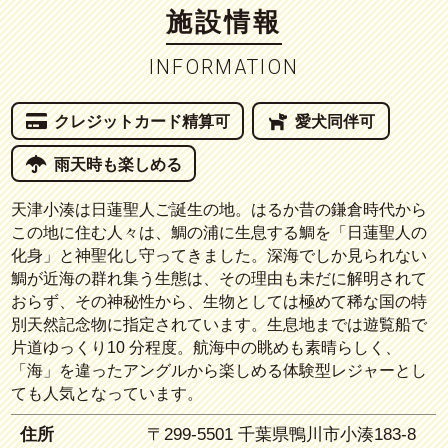
施設情報
INFORMATION
クレジットカード精算可
愛犬同伴可
雨天時も楽しめる
天津小湊は日蓮聖人ご誕生の地。はるか昔の鎌倉時代から
この地に住む人々は、鯛の浦に生息する鯛を「日蓮聖人の
化身」と神聖化し守ってきました。深海でしか見られない
鯛が近海の群れ集う生態は、その理由も未だに解明されて
おらず、その神秘性から、生物としては極めて稀な国の特
別天然記念物に指定されています。生息地までは遊覧船で
片道ゆっくり10 分程度。航海中の眺めも素晴らしく、
「海」を違ったアングルから楽しめる体験型レジャーとし
ても人気となっています。
住所
〒299-5501 千葉県鴨川市小湊183-8